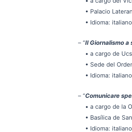
• a cargo del Vicari
• Palacio Lateranense
• Idioma: italiano/i
– “
Il Giornalismo a
• a cargo de Ucsi y Ord
• Sede del Orden naci
• Idioma: italiano
– “
Comunicare spe
• a cargo de la Oficin
• Basílica de Santa M
• Idioma: italiano