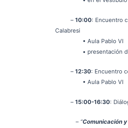
• en el vestíbulo del
–
10:00
: Encuentro cu
Calabresi
• Aula Pablo VI
• presentación del M
–
12:30
: Encuentro c
• Aula Pablo VI
–
15:00-16:30
: Diálo
–
“
Comunicación y