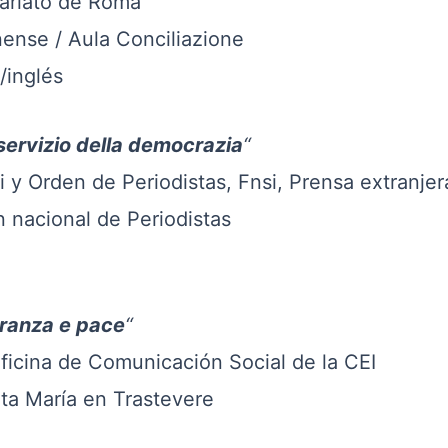
ato de Roma
 / Aula Conciliazione
nglés
 servizio della democrazia
“
en de Periodistas, Fnsi, Prensa extranjer
onal de Periodistas
ranza e pace
“
a de Comunicación Social de la CEI
aría en Trastevere