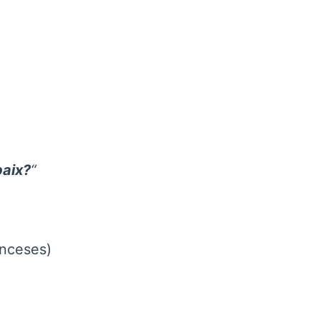
paix?
“
nceses)