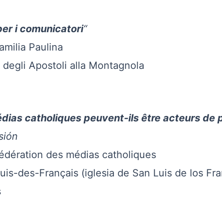
er i comunicatori
“
lia Paulina
i Apostoli alla Montagnola
ias catholiques peuvent-ils être acteurs de 
ión
ation des médias catholiques
s-Français (iglesia de San Luis de los Fra
s