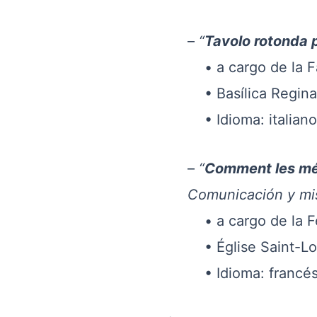
–
“
Tavolo rotonda p
• a cargo de la Fami
• Basílica Regina degl
• Idioma: italiano
–
“
Comment les méd
Comunicación y mis
• a cargo de la Fédér
• Église Saint-Louis-de
• Idioma: francé