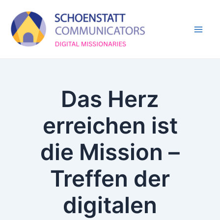
Skip
Mai
to
Men
content
Das Herz
erreichen ist
die Mission –
Treffen der
digitalen